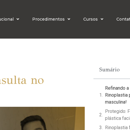
ucional
Procedimentos
Cursos
Conta
Sumário
sulta no
Refinando a 
Rinoplastia
masculina!
Protegido: F
plástica faci
Rinoplastia