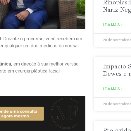
Rinoplast
Nariz Neg
LEIA MAIS »
.
Durante o processo, você receberá um
28 de novembro 
her qualquer um dos médicos da nossa
única,
em direção à sua melhor versão.
Impacto S
o em cirurgia plástica facial.
Dewes e
LEIA MAIS »
28 de novembro 
Protegid