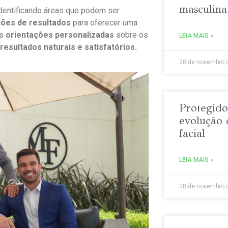
masculina
identificando áreas que podem ser
ções de resultados
para oferecer uma
os
orientações personalizadas
sobre os
LEIA MAIS »
resultados naturais e satisfatórios.
28 de novembro 
Protegido
evolução d
facial
LEIA MAIS »
28 de novembro 