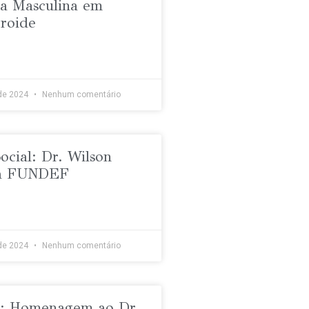
ia Masculina em
roide
de 2024
Nenhum comentário
ocial: Dr. Wilson
 a FUNDEF
de 2024
Nenhum comentário
o: Homenagem ao Dr.