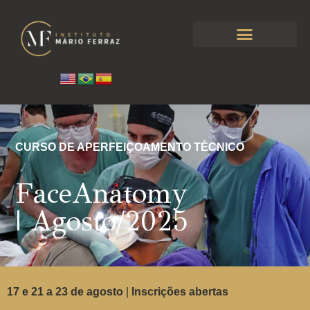
CURSO DE APERFEIÇOAMENTO TÉCNICO
FaceAnatomy
| Agosto/2025
17 e 21 a 23 de agosto
|
Inscrições abertas