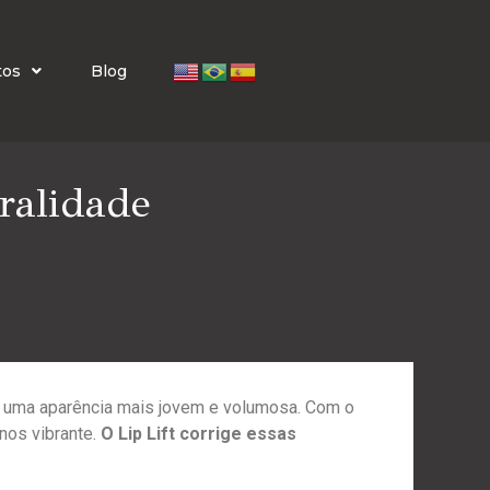
tos
Blog
ralidade
ndo uma aparência mais jovem e volumosa. Com o
nos vibrante.
O Lip Lift corrige essas