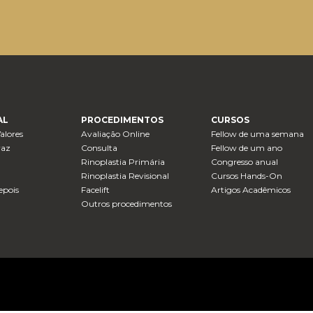
AL
PROCEDIMENTOS
CURSOS
Valores
Avaliação Online
Fellow de uma semana
raz
Consulta
Fellow de um ano
Rinoplastia Primária
Congresso anual
Rinoplastia Revisional
Cursos Hands-On
epois
Facelift
Artigos Acadêmicos
Outros procedimentos