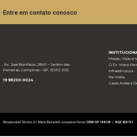
Entre em contato conosco
INSTITUCION
Missão, Visão e 
Av. José Bonifácio, 2890 – Jardim das
O Dr. Mário Fer
Paineiras, Campinas – SP, 13092-305
Infraestrutura
Na mídia
19 98200-0024
Casos Antes e D
Responsável Técnico: Dr. Mário Bazanelli Junqueira Ferraz
CRM-SP 104129 – RQE 450151