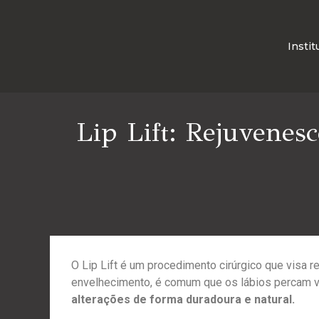
Instit
Lip Lift: Rejuvenes
O Lip Lift é um procedimento cirúrgico que visa r
envelhecimento, é comum que os lábios percam v
alterações de forma duradoura e natural.