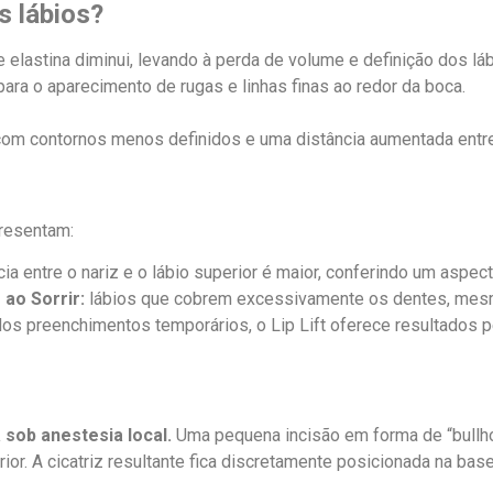
s lábios?
elastina diminui, levando à perda de volume e definição dos lá
ra o aparecimento de rugas e linhas finas ao redor da boca.
om contornos menos definidos e uma distância aumentada entre o
presentam:
ia entre o nariz e o lábio superior é maior, conferindo um aspec
ao Sorrir:
lábios que cobrem excessivamente os dentes, mesm
dos preenchimentos temporários, o Lip Lift oferece resultados 
 sob anestesia local.
Uma pequena incisão em forma de “bullhor
or. A cicatriz resultante fica discretamente posicionada na base