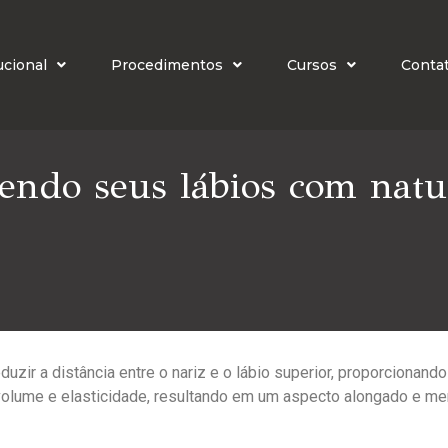
ucional
Procedimentos
Cursos
Conta
cendo seus lábios com natu
eduzir a distância entre o nariz e o lábio superior, proporciona
olume e elasticidade, resultando em um aspecto alongado e me